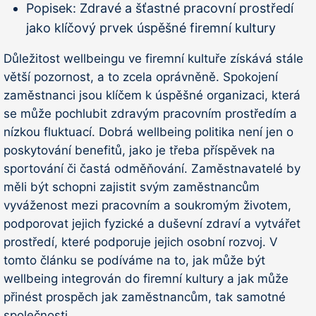
Popisek:
Zdravé a šťastné pracovní prostředí
jako klíčový prvek úspěšné firemní kultury
Důležitost wellbeingu ve firemní kultuře získává stále
větší pozornost, a to zcela oprávněně. Spokojení
zaměstnanci jsou klíčem k úspěšné organizaci, která
se může pochlubit zdravým pracovním prostředím a
nízkou fluktuací. Dobrá wellbeing politika není jen o
poskytování benefitů, jako je třeba příspěvek na
sportování či častá odměňování. Zaměstnavatelé by
měli být schopni zajistit svým zaměstnancům
vyváženost mezi pracovním a soukromým životem,
podporovat jejich fyzické a duševní zdraví a vytvářet
prostředí, které podporuje jejich osobní rozvoj. V
tomto článku se podíváme na to, jak může být
wellbeing integrován do firemní kultury a jak může
přinést prospěch jak zaměstnancům, tak samotné
společnosti.