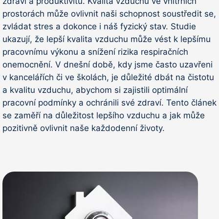
zdraví a produktivitu. Kvalita vzduchu ve vnitřních
prostorách může ovlivnit naši schopnost soustředit se,
zvládat stres a dokonce i náš fyzický stav. Studie
ukazují, že lepší kvalita vzduchu může vést k lepšímu
pracovnímu výkonu a snížení rizika respiračních
onemocnění. V dnešní době, kdy jsme často uzavřeni
v kancelářích či ve školách, je důležité dbát na čistotu
a kvalitu vzduchu, abychom si zajistili optimální
pracovní podmínky a ochránili své zdraví. Tento článek
se zaměří na důležitost lepšího vzduchu a jak může
pozitivně ovlivnit naše každodenní životy.