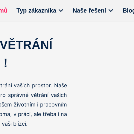
mů
Typ zákazníka
Naše řešení
Blo
VĚTRÁNÍ
 !
trání vašich prostor. Naše
pro správné větrání vašich
vašem životním i pracovním
ma, v práci, ale třeba i na
vaši blízcí.